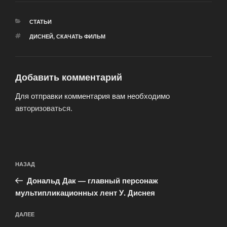
РУБРИКИ
СТАТЬИ
МЕТКИ
ДИСНЕЙ
,
СКАЧАТЬ ФИЛЬМ
Добавить комментарий
Для отправки комментария вам необходимо
авторизоваться
.
Навигация
Предыдущая
НАЗАД
по
запись:
записям
Дональд Дак — главный персонаж
мультипликационных лент У. Диснея
Следующая
ДАЛЕЕ