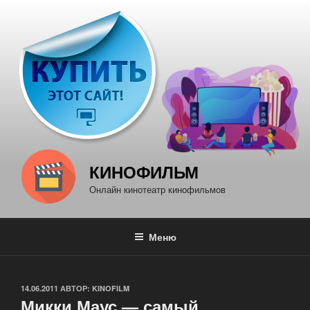
Перейти
к
содержимому
КИНОФИЛЬМ
Онлайн кинотеатр кинофильмов
Меню
ОПУБЛИКОВАНО
14.06.2011
АВТОР:
KINOFILM
Микки Маус — самый