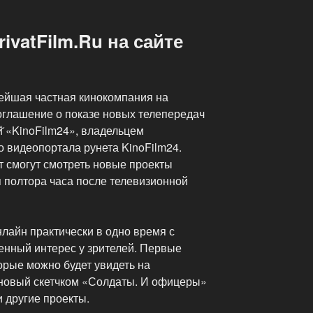
ivatFilm.Ru на сайте
нейшая частная кинокомпания на
оглашение о показе новых телепередач
й̆ «KinoFilm24», владельцем
 видеопортала рунета KinoFilm24.
т смогут смотреть новые проекты
тя полтора часа после телевизионной
лайн практически в одно время с
нный интерес у зрителей. Первые
торые можно будет увидеть на
 новый скетчком «Солдаты. И офицеры»
и другие проекты.