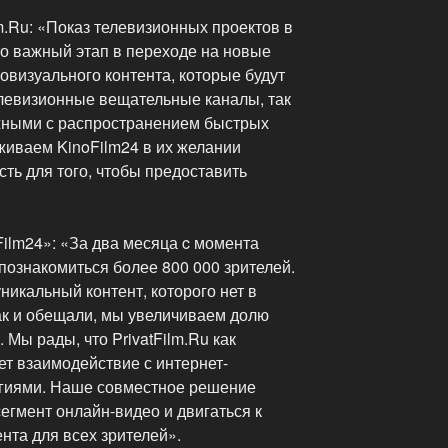
m.Ru: «Показ телевизионных проектов в
то важный этап в переходе на новые
визуального контента, которые будут
елевизионные вещательные каналы, так
жными с распространением быстрых
живаем KinoFilm24 в их желании
ть для того, чтобы предоставить
ilm24»: «За два месяца c момента
 познакомиться более 800 000 зрителей.
никальный контент, которого нет в
Как и обещали, мы увеличиваем долю
. Мы рады, что PrivatFilm.Ru как
т взаимодействие с интернет-
огиями. Наше совместное решение
егмент онлайн-видео и двигаться к
нта для всех зрителей».