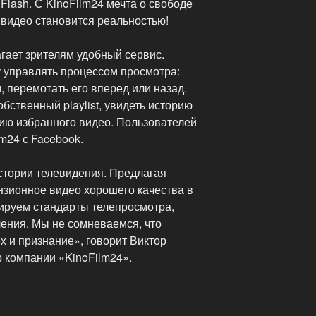
lash. С KinoFilm24 мечта о свободе
видео становится реальностью!
агает зрителям удобный сервис.
 управлять процессом просмотра:
 перемотать его вперед или назад.
ственный playlist, увидеть историю
цию избранного видео. Пользователей
lm24 с Facebook.
истории телевидения. Предлагая
нзионное видео хорошего качества в
ируем стандарты телепросмотра,
ления. Мы не сомневаемся, что
х и признание», говорит Виктор
 компании «KinoFilm24».