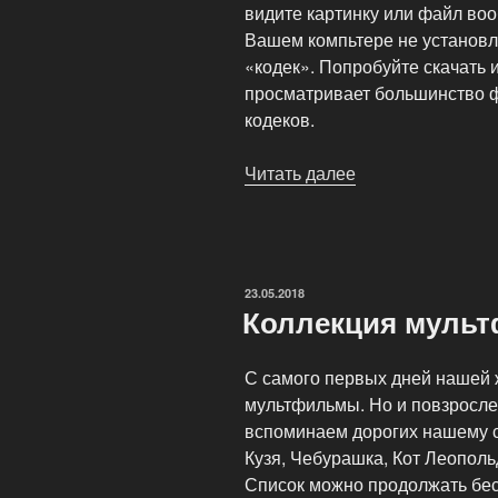
видите картинку или файл во
Вашем компьтере не установл
«кодек». Попробуйте скачать и
просматривает большинство 
кодеков.
Читать далее
«Скачать
фильм
из
сети
KinoFilm24»
ОПУБЛИКОВАНО
23.05.2018
Коллекция муль
С самого первых дней нашей 
мультфильмы. Но и повзросле
вспоминаем дорогих нашему 
Кузя, Чебурашка, Кот Леополь
Список можно продолжать бес