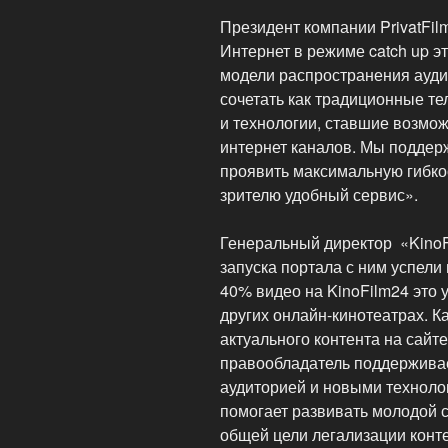
Президент компании PrivatFil
Интернет в режиме catch up э
модели распространения аудио
сочетать как традиционные т
и технологии, ставшие возмо
интернет каналов. Мы поддер
проявить максимальную гибкос
зрителю удобный сервис».
Генеральный директор «KinoF
запуска портала с ним успели
40% видео на KinoFilm24 это у
других онлайн-кинотеатрах. 
актуального контента на сайте
правообладатель поддерживае
аудиторией и новыми технол
помогает развивать молодой с
общей цели легализации конте