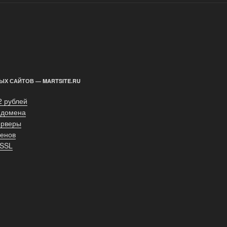
ЫХ САЙТОВ — MARTSITE.RU
2 рублей
 домена
ерверы
енов
 SSL