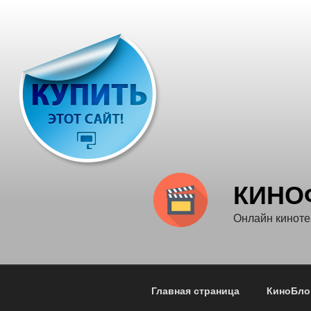
Перейти
к
содержимому
КИНО
Онлайн кинот
Главная страница
КиноБло