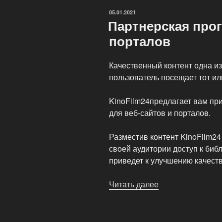
ОПУБЛИКОВАНО
05.01.2021
Партнерская прог
порталов
Качественный контент одна и
пользователь посещает тот ил
KinoFilm24предлагает вам пр
для веб-сайтов и порталов.
Разместив контент KinoFilm24
своей аудитории доступ к биб
приведет к улучшению качест
Читать далее
«Партнерская
программа
для
веб-