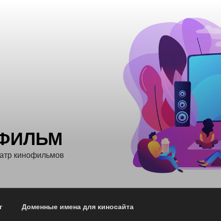
ФИЛЬМ
еатр кинофильмов
г
Доменные имена для киносайта