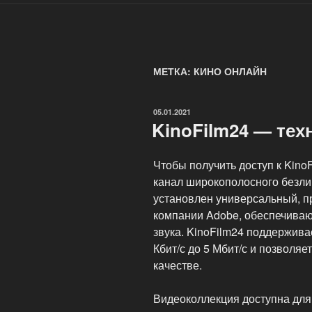
МЕТКА: КИНО ОНЛАЙН
ОПУБЛИКОВАНО
05.01.2021
KinoFilm24 — тех
Чтобы получить доступ к Kino
канал широкополосного безли
установлен универсальный, п
компании Adobe, обеспечиваю
звука. KinoFilm24 поддержива
Кбит/с до 5 Мбит/с и позволя
качестве.
Видеоколлекция доступна для