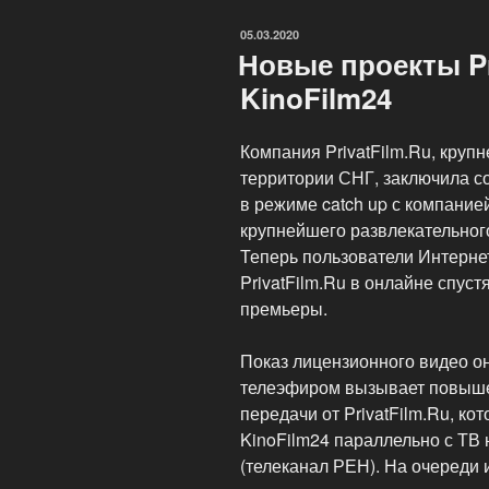
порталов»
ОПУБЛИКОВАНО
05.03.2020
Новые проекты Pr
KinoFilm24
Компания PrivatFilm.Ru, круп
территории СНГ, заключила с
в режиме catch up с компание
крупнейшего развлекательного
Теперь пользователи Интерне
PrivatFilm.Ru в онлайне спус
премьеры.
Показ лицензионного видео он
телеэфиром вызывает повыше
передачи от PrivatFilm.Ru, ко
KinoFilm24 параллельно с ТВ
(телеканал РЕН). На очереди 