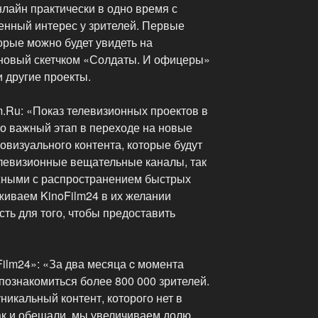
лайн практически в одно время с
нный интерес у зрителей. Первые
торые можно будет увидеть на
 новый скетчком «Солдаты. И офицеры»
и другие проекты.
m.Ru: «Показ телевизионных проектов в
то важный этап в переходе на новые
визуального контента, которые будут
елевизионные вещательные каналы, так
жными с распространением быстрых
живаем KinoFilm24 в их желании
ть для того, чтобы предоставить
ilm24»: «За два месяца c момента
 познакомиться более 800 000 зрителей.
никальный контент, которого нет в
Как и обещали, мы увеличиваем долю