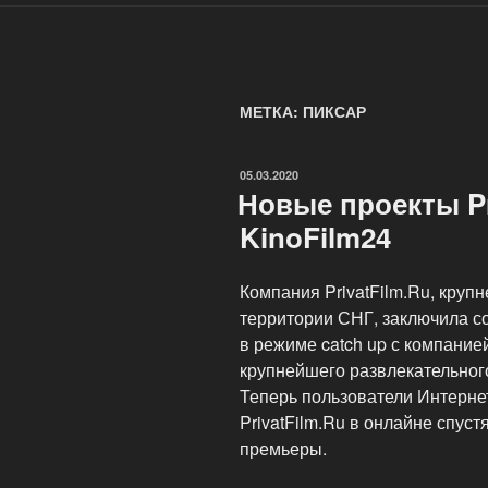
МЕТКА: ПИКСАР
ОПУБЛИКОВАНО
05.03.2020
Новые проекты Pr
KinoFilm24
Компания PrivatFilm.Ru, круп
территории СНГ, заключила с
в режиме catch up с компание
крупнейшего развлекательного
Теперь пользователи Интерне
PrivatFilm.Ru в онлайне спус
премьеры.