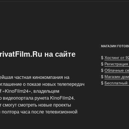
МАГАЗИН ГОТОВ
ivatFilm.Ru на сайте
$
Хостинг от 9
$
Регистрация
$
Облачные с
$
Магазин дом
нейшая частная кинокомпания на
$
Бесплатный
оглашение о показе новых телепередач
й̆ «KinoFilm24», владельцем
 видеопортала рунета KinoFilm24.
т смогут смотреть новые проекты
тя полтора часа после телевизионной