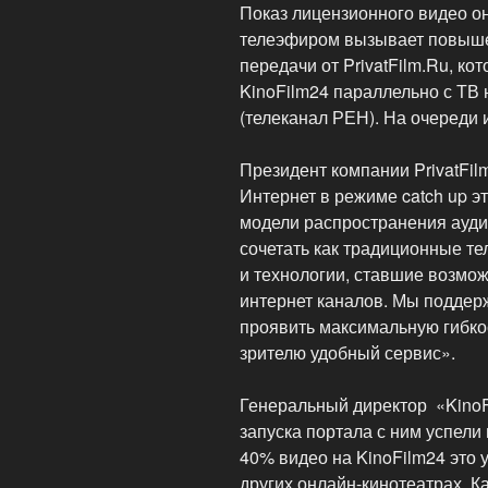
Показ лицензионного видео он
телеэфиром вызывает повыше
передачи от PrivatFilm.Ru, ко
KinoFilm24 параллельно с ТВ
(телеканал РЕН). На очереди 
Президент компании PrivatFil
Интернет в режиме catch up э
модели распространения аудио
сочетать как традиционные т
и технологии, ставшие возмо
интернет каналов. Мы поддер
проявить максимальную гибкос
зрителю удобный сервис».
Генеральный директор «KinoF
запуска портала с ним успели
40% видео на KinoFilm24 это у
других онлайн-кинотеатрах. 