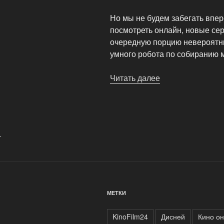
Но мы не будем забегать впер
посмотреть онлайн, новые се
очередную порцию невероятны
умного робота по собиранию 
Читать далее
«Смотреть
мультик
«ВАЛЛ-
И»
онлайн»
.
МЕТКИ
KinoFilm24
Дисней
Кино о