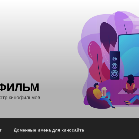
ФИЛЬМ
еатр кинофильмов
г
Доменные имена для киносайта