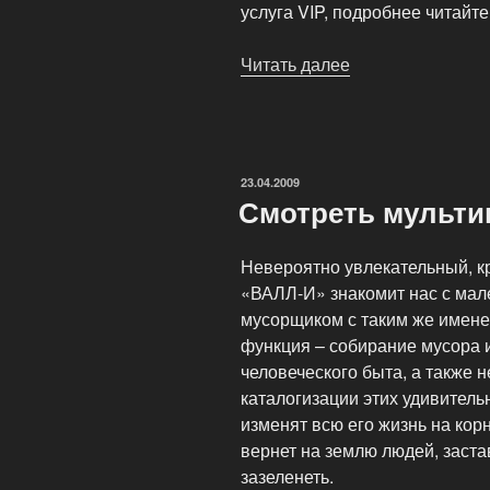
услуга VIP, подробнее читайте
Читать далее
«FAQ
—
Вопросы
и
ответы»
ОПУБЛИКОВАНО
23.04.2009
Смотреть мульти
Невероятно увлекательный, к
«ВАЛЛ-И» знакомит нас с мал
мусорщиком с таким же именем
функция – собирание мусора 
человеческого быта, а также 
каталогизации этих удивител
изменят всю его жизнь на кор
вернет на землю людей, заст
зазеленеть.