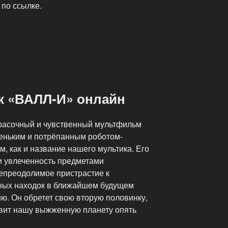
 по ссылке.
к «ВАЛЛ-И» онлайн
расочный и чувственный мультфильм
еньким и потрёпанным роботом-
, как и название нашего мультика. Его
и увлеченность предметами
непреодолимое пристрастие к
ьных находок в ближайшем будущем
ню. Он обретет свою вторую половинку,
авит нашу выжженную планету опять