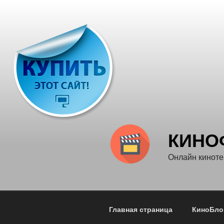
Перейти
к
содержимому
КИНО
Онлайн кинот
Главная страница
КиноБло