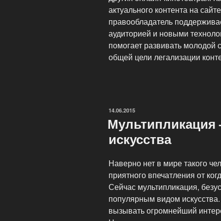
актуального контента на сайте
правообладатель поддерживае
аудиторией и новыми технол
помогает развивать молодой с
общей цели легализации конте
ОПУБЛИКОВАНО
14.06.2015
Мультипликация
искусства
Наверно нет в мире такого че
приятного впечатления от ко
Сейчас мультипликация, безу
популярным видом искусства
вызывать огромнейший интерес