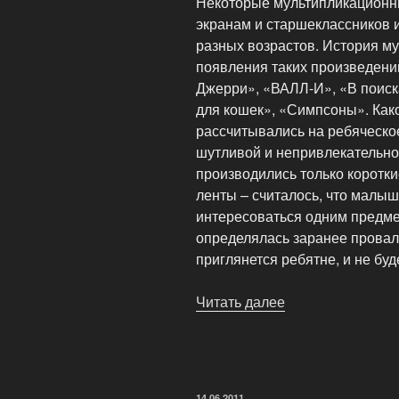
Некоторые мультипликационны
экранам и старшеклассников 
разных возрастов. История м
появления таких произведений
Джерри», «ВАЛЛ-И», «В поиск
для кошек», «Симпсоны». Как
рассчитывались на ребяческо
шутливой и непривлекательно
производились только коротк
ленты – считалось, что малыш
интересоваться одним предме
определялась заранее провал
приглянется ребятне, и не бу
Читать далее
«Мультипликаци
—
популярный
вид
искусства»
ОПУБЛИКОВАНО
14.06.2011