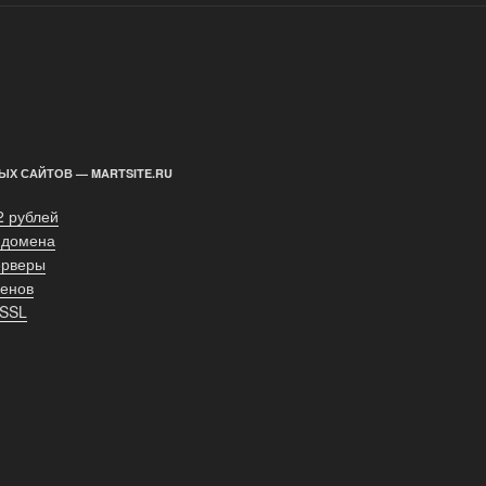
ЫХ САЙТОВ — MARTSITE.RU
2 рублей
 домена
ерверы
енов
 SSL