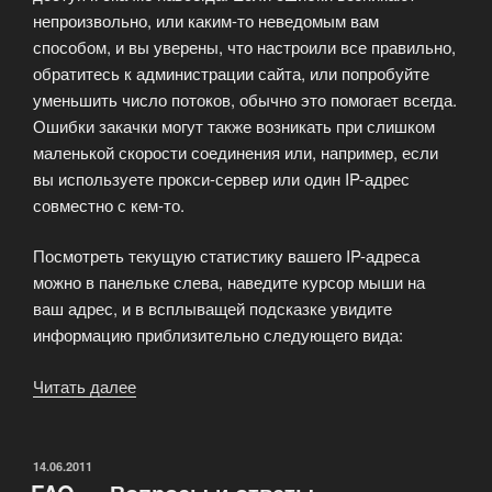
непроизвольно, или каким-то неведомым вам
способом, и вы уверены, что настроили все правильно,
обратитесь к администрации сайта, или попробуйте
уменьшить число потоков, обычно это помогает всегда.
Ошибки закачки могут также возникать при слишком
маленькой скорости соединения или, например, если
вы используете прокси-сервер или один IP-адрес
совместно с кем-то.
Посмотреть текущую статистику вашего IP-адреса
можно в панельке слева, наведите курсор мыши на
ваш адрес, и в всплыващей подсказке увидите
информацию приблизительно следующего вида:
Читать далее
«Ограничения
на
скачку
мультфильмов»
ОПУБЛИКОВАНО
14.06.2011