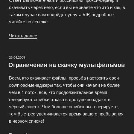
скачивать через него, если вы не знаете что это и как, в
таком случае вам подойдет услуга VIP, подробнее
читайте по ссылке.
Читать далее
«FAQ
—
Вопросы
и
ОПУБЛИКОВАНО
23.04.2009
Ограничения на скачку мультфильмов
ответы»
Всем, кто скачивает файлы, просьба настроить свои
download-менеджеры так, чтобы они качали не более
чем в 1 поток, все, кто продолжительное время
генерируют ошибки отказа в доступе попадают в
чёрный список. Чем больше ошибок вы генерируете,
тем быстрее увеличивается время вашего пребывания
в черном списке!