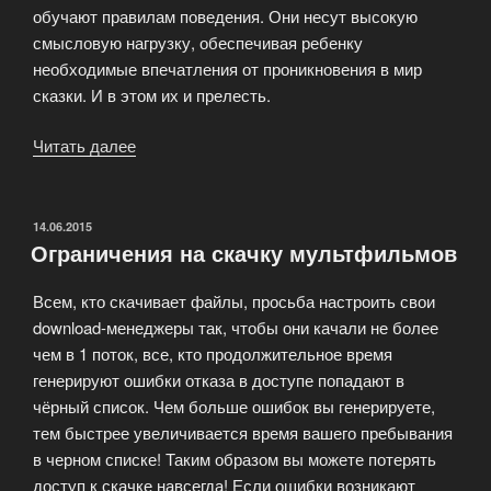
обучают правилам поведения. Они несут высокую
смысловую нагрузку, обеспечивая ребенку
необходимые впечатления от проникновения в мир
сказки. И в этом их и прелесть.
Читать далее
«Мультипликационный
Альбом»
ОПУБЛИКОВАНО
14.06.2015
Ограничения на скачку мультфильмов
Всем, кто скачивает файлы, просьба настроить свои
download-менеджеры так, чтобы они качали не более
чем в 1 поток, все, кто продолжительное время
генерируют ошибки отказа в доступе попадают в
чёрный список. Чем больше ошибок вы генерируете,
тем быстрее увеличивается время вашего пребывания
в черном списке! Таким образом вы можете потерять
доступ к скачке навсегда! Если ошибки возникают