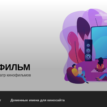
ФИЛЬМ
еатр кинофильмов
г
Доменные имена для киносайта