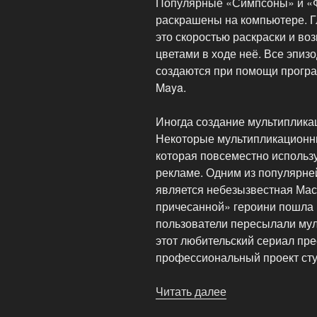
Популярные «Симпсоны» и «Ф
раскрашены на компьютере. Г
это скоростью раскраски и в
цветами в ходе неё. Все эпиз
создаются при помощи прогр
Maya.
Иногда создание мультипликац
Некоторые мультипликационны
которая повсеместно использу
рекламе. Одним из популярне
является небезызвестная Мас
причесанной» героини пошла и
пользователи пересылали муль
этот любительский сериал пр
профессиональный проект сту
Читать далее
«О
мультфильмах