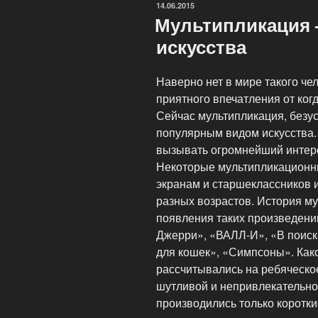
ОПУБЛИКОВАНО
14.06.2015
Мультипликация
искусства
Наверно нет в мире такого че
приятного впечатления от ко
Сейчас мультипликация, безу
популярным видом искусства
вызывать огромнейший интерес
Некоторые мультипликационны
экранам и старшеклассников 
разных возрастов. История м
появления таких произведений
Джерри», «ВАЛЛ-И», «В поиск
для кошек», «Симпсоны». Как
рассчитывались на ребяческо
шутливой и непривлекательно
производились только коротк