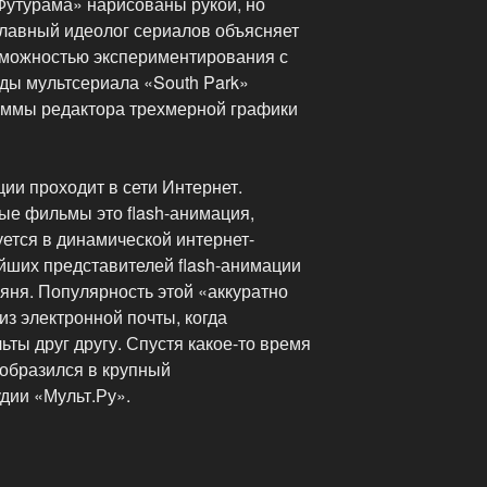
утурама» нарисованы рукой, но
лавный идеолог сериалов объясняет
озможностью экспериментирования с
оды мультсериала «South Park»
аммы редактора трехмерной графики
ии проходит в сети Интернет.
е фильмы это flash-анимация,
ется в динамической интернет-
йших представителей flash-анимации
яня. Популярность этой «аккуратно
з электронной почты, когда
ты друг другу. Спустя какое-то время
еобразился в крупный
дии «Мульт.Ру».