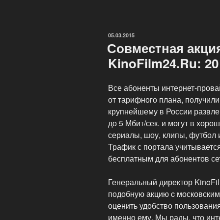
и
мультипликации
ОПУБЛИКОВАНО
05.03.2015
Совместная акция
KinoFilm24.Ru: 2
Все абоненты интернет-провай
от тарифного плана, получили
крупнейшему в России развле
до 5 Мбит/сек. и могут в хор
сериалы, шоу, клипы, футбол 
Трафик с портала учитывается
бесплатным для абонентов се
Генеральный директор KinoFi
подобную акцию c московским
оценить удобство пользовани
именно ему. Мы рады, что инт