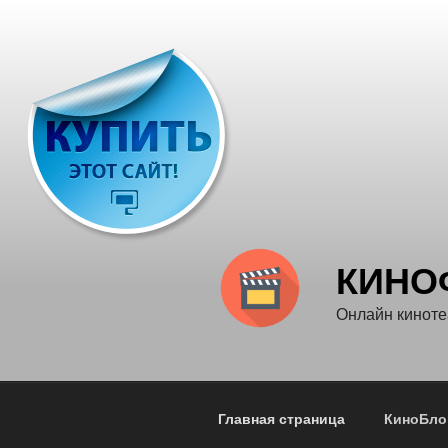
Перейти
к
содержимому
КИНО
Онлайн кинот
Главная страница
КиноБло