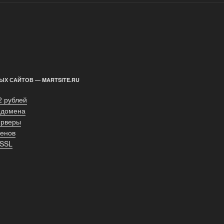
ЫХ САЙТОВ — MARTSITE.RU
2 рублей
 домена
ерверы
енов
 SSL