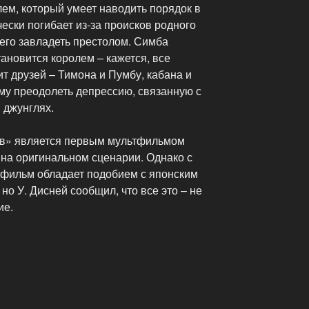
ем, который умеет наводить порядок в
чески погибает из-за происков родного
его завладеть престолом. Симба
тановится королем – кажется, все
ит друзей – Тимона и Пумбу, кабана и
му преодолеть депрессию, связанную с
в джунглях.
ев» является первым мультфильмом
 на оригинальном сценарии. Однако с
тфильм обладает подобием с японским
о У. Дисней сообщил, что все это – не
ие.
ый