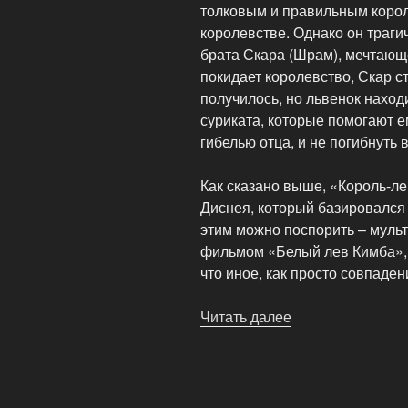
толковым и правильным корол
королевстве. Однако он траги
брата Скара (Шрам), мечтающ
покидает королевство, Скар с
получилось, но львенок наход
суриката, которые помогают е
гибелью отца, и не погибнуть 
Как сказано выше, «Король-л
Диснея, который базировался
этим можно поспорить – муль
фильмом «Белый лев Кимба», н
что иное, как просто совпаден
Читать далее
«Полнометражн
мультфильм
«Король-
лев»»