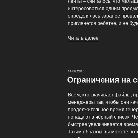
ленты – считалось, что малыш
интересоваться одним предме
определялась заранее провал
приглянется ребятне, и не бу
Читать далее
«Мультипликаци
—
популярный
вид
искусства»
ОПУБЛИКОВАНО
14.06.2015
Ограничения на 
Всем, кто скачивает файлы, п
менеджеры так, чтобы они кача
продолжительное время генер
попадают в чёрный список. Ч
быстрее увеличивается время
Таким образом вы можете поте