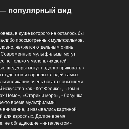
 — популярный вид
ловека, в душе которого не осталось бы
гда-либо просмотренных мультфильмов.
словно, является отдельным очень
. Современные мультфильмы могут
 не только у маленьких детей.
е шедевры могут надолго приковать к
и студентов и взрослых людей самых
ультипликации очень богата событиями
 искусства как «Кот Феликс», «Том и
ах Немо», «Старик и море», «Ловушка
ое-то время мультфильмы
е внимание, и назывались картиной
й для взрослых. Долгое время
ие, не обладающие «интеллектом»